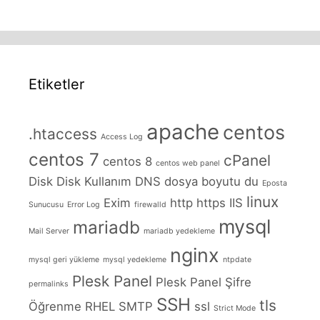
Etiketler
apache
centos
.htaccess
Access Log
centos 7
cPanel
centos 8
centos web panel
Disk
Disk Kullanım
DNS
dosya boyutu
du
Eposta
linux
Exim
http
https
IIS
Sunucusu
Error Log
firewalld
mysql
mariadb
Mail Server
mariadb yedekleme
nginx
mysql geri yükleme
mysql yedekleme
ntpdate
Plesk Panel
Plesk Panel Şifre
permalinks
SSH
tls
Öğrenme
RHEL
SMTP
ssl
Strict Mode