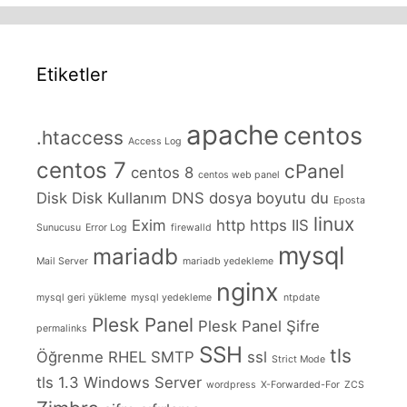
Etiketler
apache
centos
.htaccess
Access Log
centos 7
cPanel
centos 8
centos web panel
Disk
Disk Kullanım
DNS
dosya boyutu
du
Eposta
linux
Exim
http
https
IIS
Sunucusu
Error Log
firewalld
mysql
mariadb
Mail Server
mariadb yedekleme
nginx
mysql geri yükleme
mysql yedekleme
ntpdate
Plesk Panel
Plesk Panel Şifre
permalinks
SSH
tls
Öğrenme
RHEL
SMTP
ssl
Strict Mode
tls 1.3
Windows Server
wordpress
X-Forwarded-For
ZCS