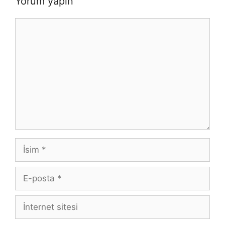
Yorum yapın
Yorum
İsim
E-
posta
İnternet
sitesi