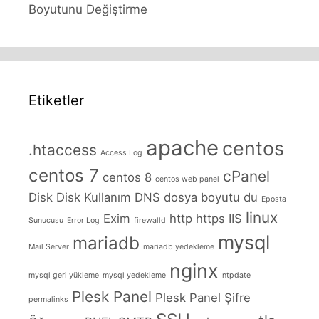
Boyutunu Değiştirme
Etiketler
apache
centos
.htaccess
Access Log
centos 7
cPanel
centos 8
centos web panel
Disk
Disk Kullanım
DNS
dosya boyutu
du
Eposta
linux
Exim
http
https
IIS
Sunucusu
Error Log
firewalld
mysql
mariadb
Mail Server
mariadb yedekleme
nginx
mysql geri yükleme
mysql yedekleme
ntpdate
Plesk Panel
Plesk Panel Şifre
permalinks