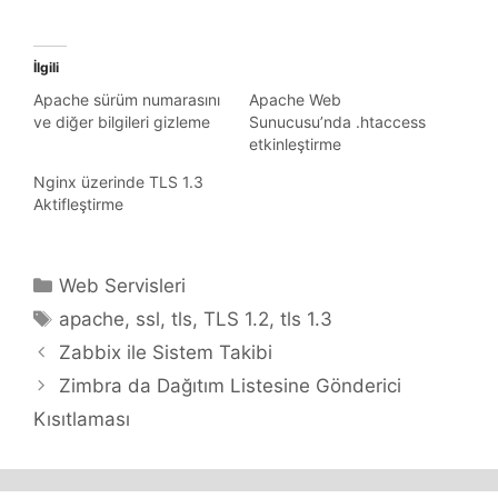
İlgili
Apache sürüm numarasını
Apache Web
ve diğer bilgileri gizleme
Sunucusu’nda .htaccess
etkinleştirme
Nginx üzerinde TLS 1.3
Aktifleştirme
Kategoriler
Web Servisleri
Etiketler
apache
,
ssl
,
tls
,
TLS 1.2
,
tls 1.3
Zabbix ile Sistem Takibi
Zimbra da Dağıtım Listesine Gönderici
Kısıtlaması