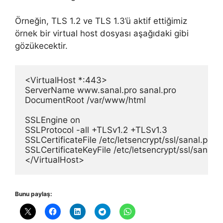
Örneğin, TLS 1.2 ve TLS 1.3’ü aktif ettiğimiz
örnek bir virtual host dosyası aşağıdaki gibi
gözükecektir.
<VirtualHost *:443>

ServerName www.sanal.pro sanal.pro

DocumentRoot /var/www/html

SSLEngine on

SSLProtocol -all +TLSv1.2 +TLSv1.3

SSLCertificateFile /etc/letsencrypt/ssl/sanal.pro/
SSLCertificateKeyFile /etc/letsencrypt/ssl/sanal.p
</VirtualHost>
Bunu paylaş: