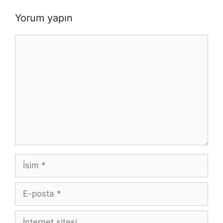
Yorum yapın
Yorum
İsim
E-
posta
İnternet