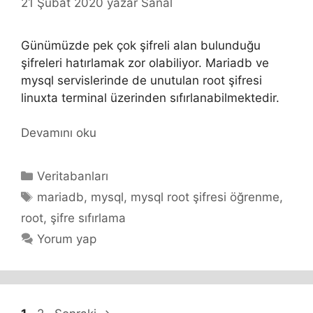
21 Şubat 2020
yazar
Sanal
Günümüzde pek çok şifreli alan bulunduğu
şifreleri hatırlamak zor olabiliyor. Mariadb ve
mysql servislerinde de unutulan root şifresi
linuxta terminal üzerinden sıfırlanabilmektedir.
Devamını oku
Kategoriler
Veritabanları
Etiketler
mariadb
,
mysql
,
mysql root şifresi öğrenme
,
root
,
şifre sıfırlama
Yorum yap