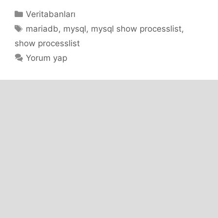
Kategoriler
Veritabanları
Etiketler
mariadb
,
mysql
,
mysql show processlist
,
show processlist
Yorum yap