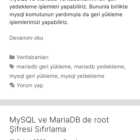
yedekleme işlemleri yapabiliriz. Bununla birlikte
mysql komutunun yardımıyla da geri yükleme
işlemlerimizi yapabiliriz.
Devamını oku
Kategoriler
Veritabanları
Etiketler
mariadb geri yükleme
,
mariadb yedekleme
,
mysql geri yükleme
,
mysql yedekleme
Yorum yap
MySQL ve MariaDB de root
Şifresi Sıfırlama