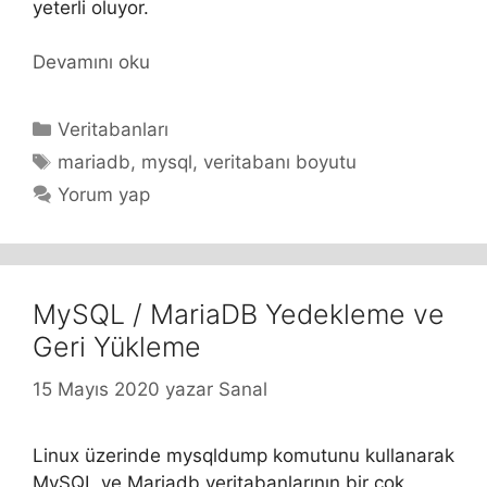
yeterli oluyor.
Devamını oku
Kategoriler
Veritabanları
Etiketler
mariadb
,
mysql
,
veritabanı boyutu
Yorum yap
MySQL / MariaDB Yedekleme ve
Geri Yükleme
15 Mayıs 2020
yazar
Sanal
Linux üzerinde mysqldump komutunu kullanarak
MySQL ve Mariadb veritabanlarının bir çok