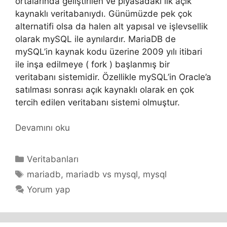
ortalarında geliştirilen ve piyasadaki ilk açık
kaynaklı veritabanıydı. Günümüzde pek çok
alternatifi olsa da halen alt yapısal ve işlevsellik
olarak mySQL ile aynılardır. MariaDB de
mySQL’in kaynak kodu üzerine 2009 yılı itibari
ile inşa edilmeye ( fork ) başlanmış bir
veritabanı sistemidir. Özellikle mySQL’in Oracle’a
satılması sonrası açık kaynaklı olarak en çok
tercih edilen veritabanı sistemi olmuştur.
Devamını oku
Kategoriler
Veritabanları
Etiketler
mariadb
,
mariadb vs mysql
,
mysql
Yorum yap