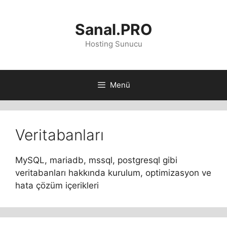
İçeriğe
atla
Sanal.PRO
Hosting Sunucu
Menü
Veritabanları
MySQL, mariadb, mssql, postgresql gibi
veritabanları hakkında kurulum, optimizasyon ve
hata çözüm içerikleri