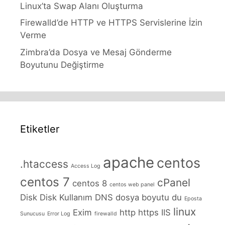
Linux’ta Swap Alanı Oluşturma
Firewalld’de HTTP ve HTTPS Servislerine İzin
Verme
Zimbra’da Dosya ve Mesaj Gönderme
Boyutunu Değiştirme
Etiketler
apache
centos
.htaccess
Access Log
centos 7
cPanel
centos 8
centos web panel
Disk
Disk Kullanım
DNS
dosya boyutu
du
Eposta
linux
Exim
http
https
IIS
Sunucusu
Error Log
firewalld