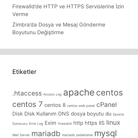
Firewalld’de HTTP ve HTTPS Servislerine İzin
Verme
Zimbra’da Dosya ve Mesaj Gönderme
Boyutunu Değiştirme
Etiketler
apache
centos
.htaccess
Access Log
centos 7
cPanel
centos 8
centos web panel
Disk
Disk Kullanım
DNS
dosya boyutu
du
Eposta
linux
Exim
http
https
IIS
Sunucusu
Error Log
firewalld
mysql
mariadb
Mail Server
mariadb yedekleme