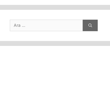
için
ara