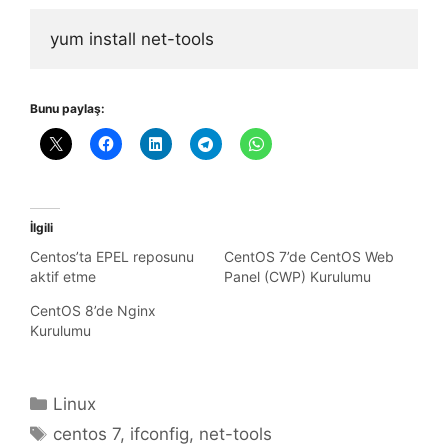
yum install net-tools
Bunu paylaş:
İlgili
Centos’ta EPEL reposunu
CentOS 7’de CentOS Web
aktif etme
Panel (CWP) Kurulumu
CentOS 8’de Nginx
Kurulumu
Kategoriler
Linux
Etiketler
centos 7
,
ifconfig
,
net-tools