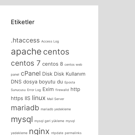
Etiketler
.htaccess
Access Log
apache
centos
centos 7
centos 8
centos web
cPanel
Disk
Disk Kullanım
panel
DNS
dosya boyutu
du
Eposta
Exim
http
Sunucusu
Error Log
firewalld
linux
https
IIS
Mail Server
mariadb
mariadb yedekleme
mysql
mysql geri yükleme
mysql
nginx
yedekleme
ntpdate
permalinks