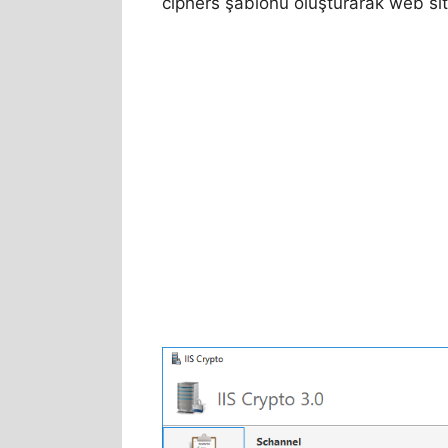
ciphers şablonu oluşturarak web site