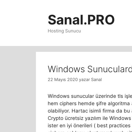
İçeriğe
atla
Sanal.PRO
Hosting Sunucu
Windows Sunuculard
22 Mayıs 2020
yazar
Sanal
Windows sunucular üzerinde tls işlem
hem ciphers hemde şifre algoritma a
olabiliyor. Hartac isimli firma da bu 
Crypto ücretsiz yazılım ile Window
ister en iyi önerileri ( best practice