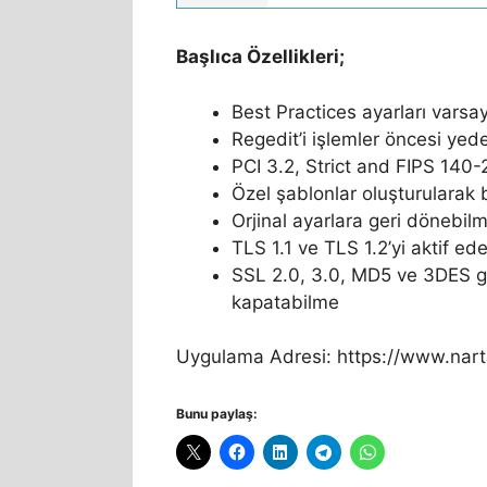
Başlıca Özellikleri;
Best Practices ayarları varsay
Regedit’i işlemler öncesi yed
PCI 3.2, Strict and FIPS 140-
Özel şablonlar oluşturularak
Orjinal ayarlara geri dönebilm
TLS 1.1 ve TLS 1.2’yi aktif ed
SSL 2.0, 3.0, MD5 ve 3DES gib
kapatabilme
Uygulama Adresi: https://www.nart
Bunu paylaş: