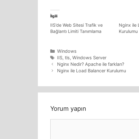
İlgili
IIS’de Web Sitesi Trafik ve
Nginx ile
Bağlantı Limiti Tanımlama
Kurulumu
Kategoriler
Windows
Etiketler
IIS
,
tls
,
Windows Server
Nginx Nedir? Apache ile farkları?
Nginx ile Load Balancer Kurulumu
Yorum yapın
Yorum