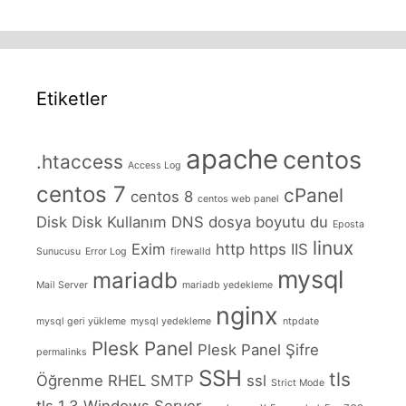
Etiketler
apache
centos
.htaccess
Access Log
centos 7
cPanel
centos 8
centos web panel
Disk
Disk Kullanım
DNS
dosya boyutu
du
Eposta
linux
Exim
http
https
IIS
Sunucusu
Error Log
firewalld
mysql
mariadb
Mail Server
mariadb yedekleme
nginx
mysql geri yükleme
mysql yedekleme
ntpdate
Plesk Panel
Plesk Panel Şifre
permalinks
SSH
tls
Öğrenme
RHEL
SMTP
ssl
Strict Mode
tls 1.3
Windows Server