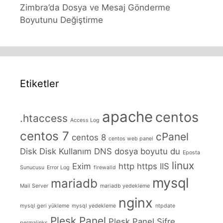
Zimbra’da Dosya ve Mesaj Gönderme
Boyutunu Değiştirme
Etiketler
apache
centos
.htaccess
Access Log
centos 7
cPanel
centos 8
centos web panel
Disk
Disk Kullanım
DNS
dosya boyutu
du
Eposta
linux
Exim
http
https
IIS
Sunucusu
Error Log
firewalld
mysql
mariadb
Mail Server
mariadb yedekleme
nginx
mysql geri yükleme
mysql yedekleme
ntpdate
Plesk Panel
Plesk Panel Şifre
permalinks