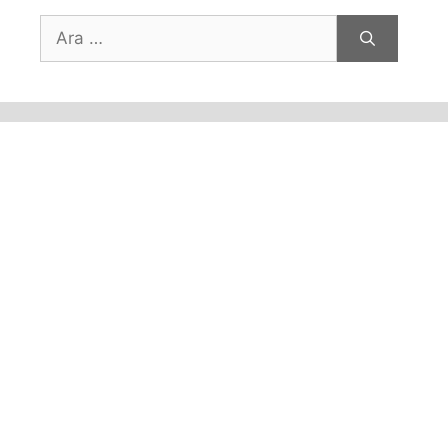
için
ara