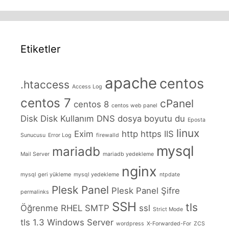
Etiketler
apache
centos
.htaccess
Access Log
centos 7
cPanel
centos 8
centos web panel
Disk
Disk Kullanım
DNS
dosya boyutu
du
Eposta
linux
Exim
http
https
IIS
Sunucusu
Error Log
firewalld
mysql
mariadb
Mail Server
mariadb yedekleme
nginx
mysql geri yükleme
mysql yedekleme
ntpdate
Plesk Panel
Plesk Panel Şifre
permalinks
SSH
tls
Öğrenme
RHEL
SMTP
ssl
Strict Mode
tls 1.3
Windows Server
wordpress
X-Forwarded-For
ZCS